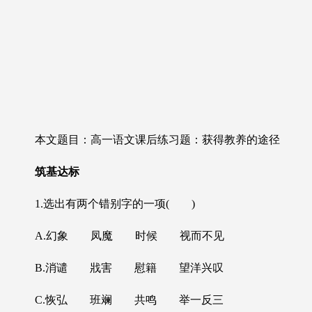
本文题目：高一语文课后练习题：获得教养的途径
筑基达标
1.
选出有两个错别字的一项
(
)
A.
幻象 凤魔 时候 视而不见
B.
消谴 戕害 慰籍 望洋兴叹
C.
恢弘 班斓 共鸣 举一反三