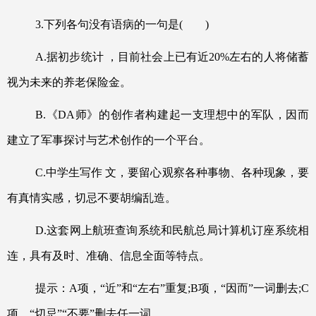
3.
下列各句没有语病的一句是
(
)
A.
据初步统计 ，目前社会上已有近
20%
左右的人将储蓄
视为未来的养老保险金。
B.
《
DA
师》的创作者构建起一支理想中的军队，因而
建立了军事探讨与艺术创作的一个平台。
C.
中学生写作 文，要留心观察各种事物、各种现象，要
有真情实感，切忌不要胡编乱造。
D.
这套网上航班查询系统和民航总局计算机订座系统相
连，具有及时、准确、信息全面等特点。
提示：
A
项，
“
近
”
和
“
左右
”
重复
;B
项，
“
因而
”
一词删去
;C
项，
“
切忌
”“
不要
”
删去任一词。