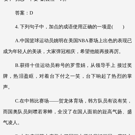
答案：
D
4.
下列句子中，加点的成语使用正确的一项是
(
)
A.
中国篮球运动员姚明在美国
NBA
赛场上出色的表现已
成为年轻人的美谈，大家弹冠相庆，希望他能再接再厉。
B.
获得十佳运动员称号的罗雪娟，从领导手上 接过奖
牌，热泪盈眶，对着台下付之一笑，台下响起了热烈的掌
声。
C.
在中韩比赛场
——
贺龙体育场，韩方队员有说有笑，
而国奥队员则噤若寒蝉，全没了在国人面前的趾高气扬、盛
气凌人。