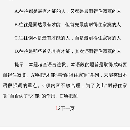
A.
往往都是最有才能的人，又都是最耐得住寂寞的人
B.
往往是固然最有才能，但首先最能耐得住寂寞的人
C.
往往倒不是最有才能的人，而是最耐得住寂寞的人
D.
往往是那些首先具有才能，其次还耐得住寂寞的人
提示：本题考查语言连贯。本语段的题旨是取得成就要
耐得住寂寞。
A
项把
“
才能
”
与
“
耐得住寂寞
”
并列，未能突出本
语段强调的重点。
C
项内容不够合理，为了突出
“
耐得住寂
寞
”
而否认了
“
才能
”
的作用。
D
项把
&l
1
2
下一页