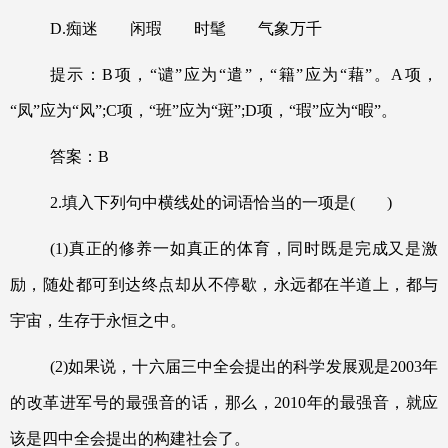
D.
痴迷 闲瑕 时髦 气象万千
提示：
B
项，
“
谴
”
应为
“
遣
”
，
“
籍
”
应为
“
藉
”
。
A
项，
“
凤
”
应为
“
风
”;C
项，
“
班
”
应为
“
斑
”;D
项，
“
瑕
”
应为
“
暇
”
。
答案：
B
2.
填入下列句中横线处的词语恰当的一项是
(
)
(1)
真正的修养一如真正的体育，同时既是完成又是激
励，随处都可到达终点却从不停歇，永远都在半道上，都与
宇宙，生存于永恒之中。
(2)
如果说，十六届三中全会提出的科学发展观是
2003
年
的改革进军号的最强音的话，那么，
2010
年的最强音，就应
该是四中全会提出的构建社会了。