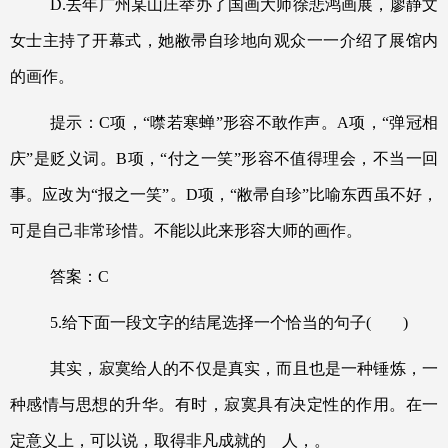
D.
去年广州某山庄举办了国画大师徐悲鸿画展，廖静文
女士主持了开幕式，她敝帚自珍地向观众一一介绍了展馆内
的画作。
提示：
C
项，
“
噤若寒蝉
”
形容不敢作声。
A
项，
“
弹冠相
庆
”
是贬义词。
B
项，
“
付之一笑
”
形容不值得理会，不当一回
事。应改为
“
报之一笑
”
。
D
项，
“
敝帚自珍
”
比喻东西虽不好，
可是自己非常珍惜。不能以此来形容大师的画作。
答案：
C
5.
给下面一段文字的结尾选择一个恰当的句子
(
)
其实，寂寞给人的不仅是真实，而且也是一种锤炼，一
种感情与思想的升华。有时，寂寞具有决定性的作用。在一
定意义上，可以说，取得非凡成就的
人，。