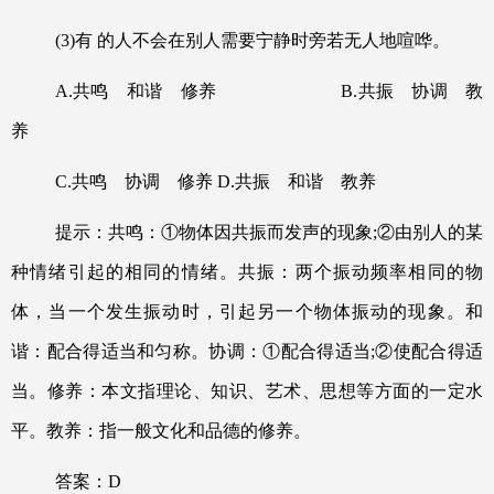
(3)
有 的人不会在别人需要宁静时旁若无人地喧哗。
A.
共鸣 和谐 修养
B.
共振 协调 教
养
C.
共鸣 协调 修养
D.
共振 和谐 教养
提示：共鸣：①物体因共振而发声的现象
;
②由别人的某
种情绪引起的相同的情绪。共振：两个振动频率相同的物
体，当一个发生振动时，引起另一个物体振动的现象。和
谐：配合得适当和匀称。协调：①配合得适当
;
②使配合得适
当。修养：本文指理论、知识、艺术、思想等方面的一定水
平。教养：指一般文化和品德的修养。
答案：
D