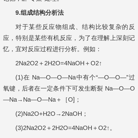
9.组成结构分析法
对于某些反应物组成、结构比较复杂的反
应，特别是某些有机反应，为了在理解上深刻记
忆，宜对反应过程进行分析。例如：
2Na2O2＋2H2O=4NaOH＋O2↑
(1)在 Na—O—O—Na中有个“—O—O—”过
氧键，后者在一定条件下可发生断裂 Na—O—O
—Na→Na—O—Na＋［O]；
(2)Na2O+H2O→2NaOH；
(3)2Na2O2＋2H2O=4NaOH＋O2↑。