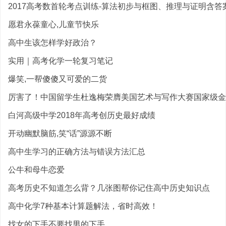
2017高考数首轮考点训练-算法初步与框图、推理与证明含答案
愿君永葆童心,儿童节快乐
高中生该怎样学好政治？
实用｜高考化学一轮复习笔记
爆笑,一帮傻傻又可爱的二货
厉害了！中国留学生杜逸梅荣膺美国艺术与写作大赛国家级金
白河高级中学2018年高考创历史最好成绩
开动幽默脑筋,笑“话”源源不断
高中生学习的正确方法与错误方法汇总
公牛和母牛恋爱
高考历史不知道怎么背？几张图帮你记住高中历史知识点
高中化学7种基本计算题解法，省时高效！
找女的下手不要找男的下手