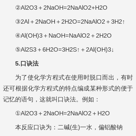
②Al2O3＋2NaOH=2NaAlO2+H2O
③2Al＋2NaOH＋2H2O=2NaAlO2＋3H2↑
④Al(OH)3＋NaOH=NaAlO2＋2H2O
⑤Al2S3＋6H2O=3H2S↑＋2Al(OH)3↓
5.口诀法
为了使化学方程式在使用时脱口而出，有时
还可根据化学方程式的特点编成某种形式的便于
记忆的语句，这就叫口诀法。例如：
①Al2O3＋2NaOH=2NaAlO2＋H2O
本反应口诀为：二碱(生)一水，偏铝酸钠