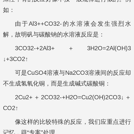
如：
由于Al3++CO32-的水溶液会发生强烈水
解，故明矾与碳酸钠的水溶液反应是：
3CO32-+2Al3+＋3H2O=2Al(OH)3
↓+3CO2↑
可是CuSO4溶液与Na2CO3溶液间的反应却
不生成氢氧化铜，而是生成碱式碳酸铜：
2Cu2+＋2CO32-+H2O=Cu2(OH)2CO3↓＋
CO2↑
像这样的比较特殊的反应，我们应重点进行
记忆，辟“专案”处理。