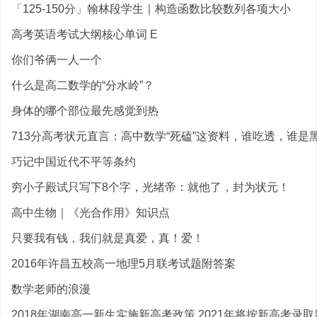
「125-150分」翰林段学生｜构造函数比较数列各项大小
高考英语考试大纲核心单词 E
你们爷俩一人一个
什么是高二数学的“分水岭”？
身体的哪个部位最先感觉到热
713分高考状元直言：高中数学“死磕”这资料，谁吃透，谁是黑.
巧记中国近代不平等条约
穷小子殿试只写下8个字，光绪帝：就他了，封为状元！
高中生物｜《光合作用》知识点
只要我有钱，我们就是真爱，真！爱！
2016年许昌五校高一地理5月联考试题附答案
数学老师的浪漫
2018年湖南高一新生实施新高考政策 2021年将按新高考录