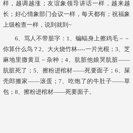
样，越调越涨；友谊象领导讲话一样，越来越
长；好心情象部门会议一样，每天都有；祝福象
上级检查一样，说到就到~
6、骂人不带脏字：1、蝙蝠身上擦鸡毛－－
你算什么鸟？2、大火烧竹林----一片光棍；3、芝
麻地里撒黄豆－杂种；4、肮脏他娘哭肮脏——
肮脏死了；5、擦粉进棺材——死要面子
；6、屎
壳郎搬家——滚蛋；7、吃饱了的牛肚子——草
包；8、擦粉进棺材——死要面子。