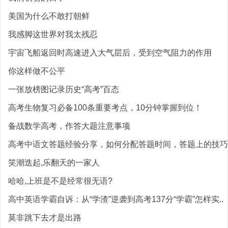
美国为什么不敢打朝鲜
我感脚这世界对我太残忍
宇宙飞船返回时高速进入大气层后，受到空气阻力的作用
你这样做不公平
一张放榜图记录历史“高考”百态
高考生物复习必备100条重要考点，10分钟掌握到位！
备战数学高考，作答大题注意事项
高考中语文答题经验分享，如何分配答题时间，答题上的技巧分
笑潮迭起,乐翻天的一家人
哈哈,上班是不是经常很无语?
高中英语学霸自诉：从“学渣”逆袭到高考137分“学霸”怎样实..
莫非跳下去才是出路