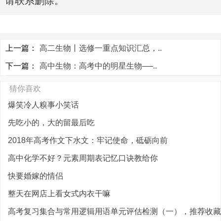
请联系删除。
上一篇：
高二生物丨选修一重点知识汇总，..
下一篇：
高中生物：高考中的明星生物──..
猜你喜欢
爆笑冷人糗事小笑话
先吃小的，大的留最后吃
2018年高考作文下水文：牢记使命，砥砺向前
高中化学不好？元素周期表记忆口诀教给你
快要婚嫁的情侣
整天在网店上看女式内衣干嘛
高考复习集合与常用逻辑用语单元评估检测（一），推荐收藏打